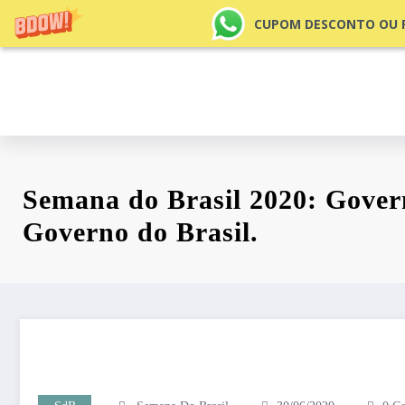
CUPOM DESCONTO OU FR
Pular
para
o
conteúdo
Semana do Brasil 2020: Gover
Governo do Brasil.