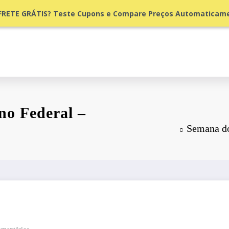
ETE GRÁTIS? Teste Cupons e Compare Preços Automaticame
no Federal –
Semana do