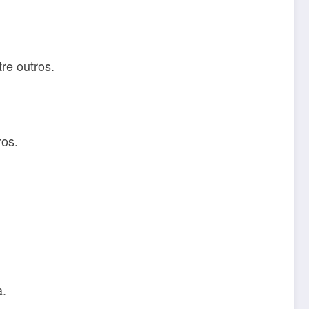
re outros.
ros.
a.