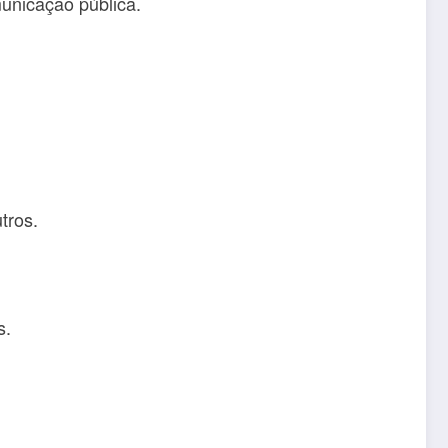
municação pública.
tros.
s.