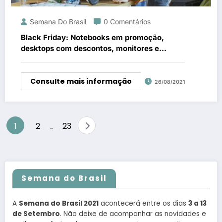
Semana Do Brasil
0 Comentários
Black Friday: Notebooks em promoção,
desktops com descontos, monitores e
acessórios…
Consulte mais informação
26/08/2021
Paginação
1
2
23
…
de
posts
Semana do Brasil
A
Semana do Brasil 2021
acontecerá entre os dias
3 a 13
de Setembro
. Não deixe de acompanhar as novidades e