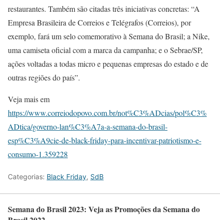
restaurantes. Também são citadas três iniciativas concretas: “A
Empresa Brasileira de Correios e Telégrafos (Correios), por
exemplo, fará um selo comemorativo à Semana do Brasil; a Nike,
uma camiseta oficial com a marca da campanha; e o Sebrae/SP,
ações voltadas a todas micro e pequenas empresas do estado e de
outras regiões do país”.
Veja mais em
https://www.correiodopovo.com.br/not%C3%ADcias/pol%C3%
ADtica/governo-lan%C3%A7a-a-semana-do-brasil-
esp%C3%A9cie-de-black-friday-para-incentivar-patriotismo-e-
consumo-1.359228
Categorias:
Black Friday
,
SdB
Semana do Brasil 2023: Veja as Promoções da Semana do
Brasil 2022