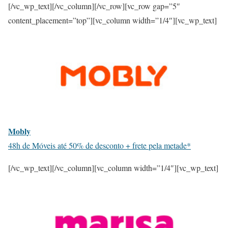
[/vc_wp_text][/vc_column][/vc_row][vc_row gap=”5″
content_placement=”top”][vc_column width=”1/4″][vc_wp_text]
Mobly
48h de Móveis até 50% de desconto + frete pela metade*
[/vc_wp_text][/vc_column][vc_column width=”1/4″][vc_wp_text]