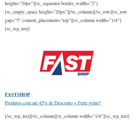
height=”20px”][vc_separator border_width=”2″]
[vc_empty_space height=”20px”][/vc_column][/vc_row][vc_row
gap=”5″ content_placement=”top”][vc_column width=”1/4″]
[vc_wp_text]
FASTSHOP
Produtos com até 45% de Desconto + Frete grátis*
[/vc_wp_text][/vc_column][vc_column width=”1/4″][vc_wp_text]