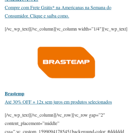
Compre com Frete Grátis* na Americanas na Semana do
Consumidor. Clique e saiba como.
[/vc_wp_text][/vc_column][vc_column width=”1/4″][vc_wp_text]
Brastemp
Até 30% OFF + 12x sem juros em produtos selecionados
[/vc_wp_text][/vc_column][/vc_row][vc_row gap=”2″
content_placement=”middle”
css=”.vc_custom_1599094178545{background-color: #dddddd