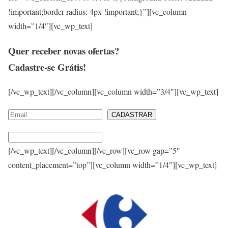
!important;border-radius: 4px !important;}”][vc_column
width=”1/4″][vc_wp_text]
Quer receber novas ofertas?
Cadastre-se
Grátis
!
[/vc_wp_text][/vc_column][vc_column width=”3/4″][vc_wp_text]
CADASTRAR
[/vc_wp_text][/vc_column][/vc_row][vc_row gap=”5″
content_placement=”top”][vc_column width=”1/4″][vc_wp_text]