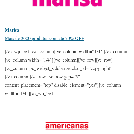
Marisa
Mais de 2000 produtos com até 70% OFF
[/vc_wp_text][/vc_column][vc_column width=”1/4″][/vc_column]
[vc_column width=”1/4″][/vc_column][/vc_row][vc_row]
[vc_column][vc_widget_sidebar sidebar_id=”copy-right”]
[/vc_column][/vc_row][vc_row gap=”5″
content_placement=”top” disable_element=”yes”][vc_column
width=”1/4″][vc_wp_text]